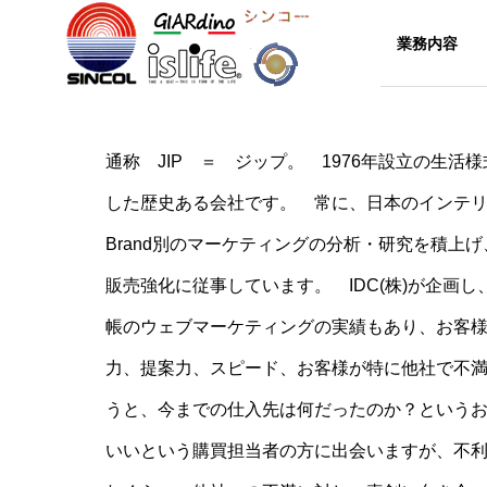
商品別
業務内容
お知らせ
通称 JIP ＝ ジップ。 1976年設立の生
Greeting
した歴史ある会社です。 常に、日本のインテ
ご挨拶
Brand別のマーケティングの分析・研究を積上
NEWS
ITEMs
Company
販売強化に従事しています。 IDC(株)が企画し
お知らせ
商品別
企業概要
帳のウェブマーケティングの実績もあり、お客
椅子やベ
ッドの表
力、提案力、スピード、お客様が特に他社で不
History
面材
 BizSofl
Golteria Brandから オフィス
沿革
うと、今までの仕入先は何だったのか？という
に人工芝を
テキスタイ
ルやレザ
いいという購買担当者の方に出会いますが、不
ー、本革等