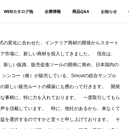
WEBカタログ他
企業情報
商品Q&A
お知らせ
お知らせ
お知らせ
活様式の変化に合わせた、インテリア商材の開発からスタート
Philosophy
リア市場に、新しい商材を投入してきました。 現在は、
企業理念
げ、新しい販路、販売促進
ツールの開発に努め、日本国内の
半完成
のOEM
、シンコー（株）が販売している、Sincolの総合サンプル
造、加
様の新しい販売ルートの構築にも携わって行きます。 開発
副資材サ
出荷
イマック
Garibaldi
満な事柄に、特に力を入れております。 一度取引してもら
Global Group
縫製品やラ
ス
Mills（ガ
オルガテック東京2026年出展
中東情勢状況による供
ミネート加
子会社 関連会社
お声を頂戴しています。 時に、他社があるから、来なくて
リバルデ
および価格高騰について
SYMAX
工、撥水、
ィ・ミル
副資材ブラ
抗ウィルス
利益を選択するのですかと堂々と申し上げております。 そ
ズ）
ンド
加工