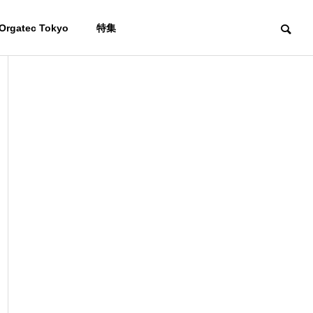
Orgatec Tokyo
特集
お知らせ
お知ら
Company
会社概要
品
製
工
アルミ輻
射断熱材
Access
添加材
給不安
中東情勢緊迫化に伴う当社製
Japan 
簡単施工で
アクセス
 続報
品の供給への影響について
せ
高機能、熱
添加剤、抗
を通さず快
ウィルスス
適空間
プレー