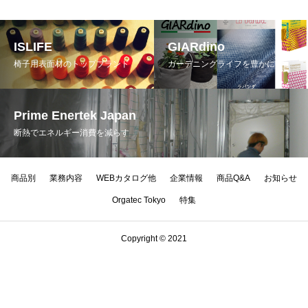
ISLIFE
GIARdino
椅子用表面材のトップブランド
ガーデニングライフを豊かに
Prime Enertek Japan
断熱でエネルギー消費を減らす
商品別
業務内容
WEBカタログ他
企業情報
商品Q&A
お知らせ
Orgatec Tokyo
特集
Copyright © 2021