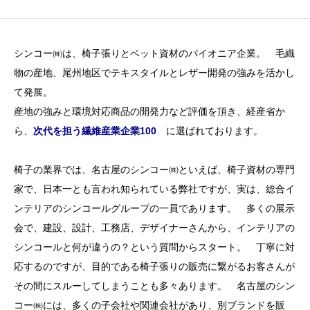
シンコー㈱は、椅子張りとベット資材のパイオニア企業。 毛織
物の産地、尾州地区でテキスタイルとレザー開発の強みを活かし
て発展。
産地の強みと環境対応商品の開発力など評価を頂き、経産省か
ら、
次代を担う繊維産業企業100
に選ばれております。
椅子の業界では、名古屋のシンコー㈱といえば、椅子資材の専門
家で、日本一とも言われ知られている弊社ですが、実は、総合イ
ンテリアのシンコールグループの一員であります。 多くの展示
会で、建設、設計、工務店、デザイナーさんから、インテリアの
シンコールと何が違うの？という質問からスタート。 丁寧に対
応するのですが、目的である椅子張りの販売に繋がるお客さんが
その間にスルーしてしまうことも多々あります。 名古屋のシン
コー㈱には、多くの子会社や関連会社があり、別ブランドを販