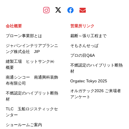
会社概要
営業所リンク
プローン事業部とは
裁断～張り工程まで
ジャパンインテリアプランニ
そもさんせっぱ
ング株式会社 JIP
プロの目Q&A
縫製工場 ヒットサンク㈱
不燃認定のハイブリット断熱
概要
材
南通シンコー 南通興科装飾
Orgatec Tokyo 2025
布有限公司
オルガテック2026 ご来場者
不燃認定のハイブリット断熱
アンケート
材
TLC 玉船ロジスティックセ
ンター
ショールームご案内