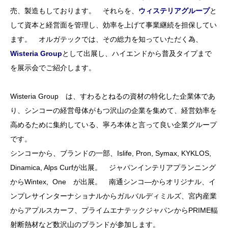
売、製造もしております。 それらを、
ウィステリアグループ
と
して資本と経営面を管理し、効率を上げて事業継続を担保してい
ます。 オルガテックでは、その総力を知っていただく為、
Wisteria Group
として出展し、ハイエンドから普及タイプまで
を展示会でご紹介します。
Wisteria Group は、すわるとねるの資材の特化した企業体であ
り、シンコーの経営母体がもつ沢山の企業を集めて、経営効率を
高めるために集約している、寧ろ本体と言って良い企業グループ
です。
シンコーから、ブランドの一部、Islife, Pron, Symax, KYKLOS,
Dinamica, Alps Curfが出展。 ジャパンインテリアプランニング
からWintex, One が出展。 南通シンコ―からオリジナル、イ
ンプレサインターナショナルからガルバルディミルズ、宮内産業
からアプルスカーフ、プライムエナテックジャパンからPRIME輻
射断熱材など数沢山のブランドが参加します。