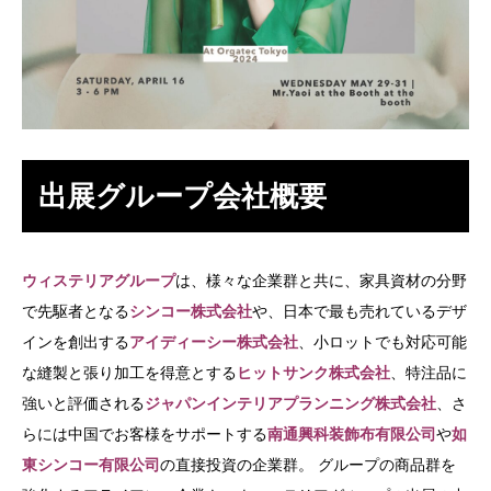
出展グループ会社概要
ウィステリアグループ
は、様々な企業群と共に、家具資材の分野
で先駆者となる
シンコー株式会社
や、日本で最も売れているデザ
インを創出する
アイディーシー株式会社
、小ロットでも対応可能
な縫製と張り加工を得意とする
ヒットサンク株式会社
、特注品に
強いと評価される
ジャパンインテリアプランニング株式会社
、さ
らには中国でお客様をサポートする
南通興科装飾布有限公司
や
如
東シンコー有限公司
の直接投資の企業群。 グループの商品群を