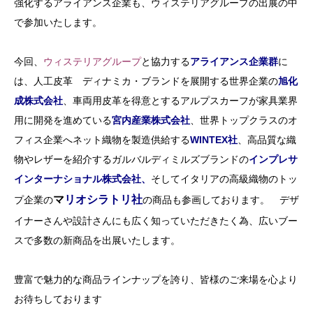
強化するアライアンス企業も、ウィステリアグループの出展の中
で参加いたします。
今回、
ウィステリアグループ
と協力する
アライアンス企業群
に
は、人工皮革 ディナミカ・ブランドを展開する世界企業の
旭化
成株式会社
、車両用皮革を得意とするアルプスカーフが家具業界
用に開発を進めている
宮内産業株式会社
、世界トップクラスのオ
フィス企業へネット織物を製造供給する
WINTEX社
、高品質な織
物やレザーを紹介するガルバルディミルズブランドの
インプレサ
インターナショナル株式会社、
そしてイタリアの高級織物のトッ
マ
リオシラトリ社
プ企業の
の商品も参画しております。 デザ
イナーさんや設計さんにも広く知っていただきたく為、広いブー
スで多数の新商品を出展いたします。
豊富で魅力的な商品ラインナップを誇り、皆様のご来場を心より
お待ちしております