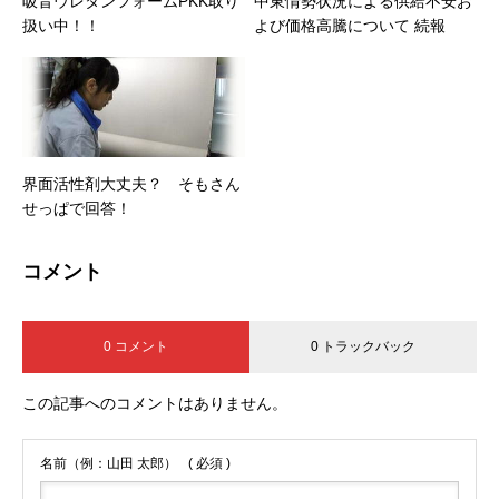
吸音ウレタンフォームPKK取り
中東情勢状況による供給不安お
扱い中！！
よび価格高騰について 続報
界面活性剤大丈夫？ そもさん
せっぱで回答！
コメント
0 コメント
0 トラックバック
この記事へのコメントはありません。
名前（例：山田 太郎）
( 必須 )