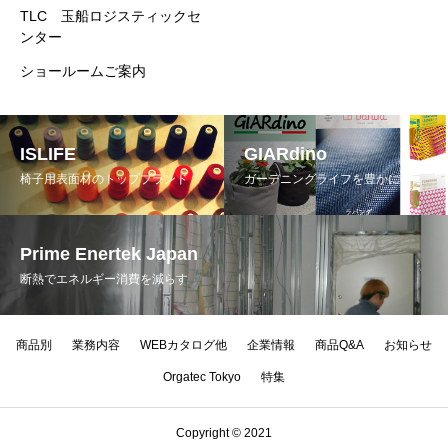
TLC 玉船ロジスティックセ
ンター
ショールームご案内
ISLIFE
GIARdino
椅子用表面材のトップブランド
ガーデニングライフを豊かに
Prime Enertek Japan
断熱でエネルギー消費を減らす
商品別
業務内容
WEBカタログ他
企業情報
商品Q&A
お知らせ
Orgatec Tokyo
特集
Copyright © 2021