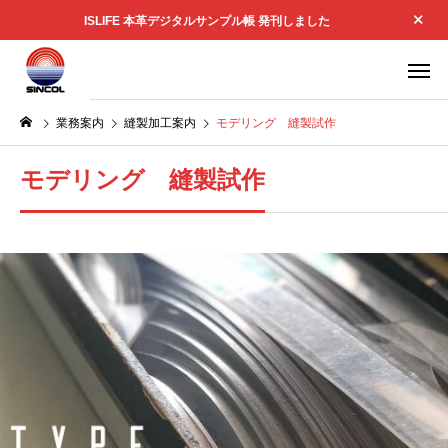
ISLIFE 本革デジタルサンプル帳 発刊しました
業務案内
縫製加工案内
モデリング 縫製試作
モデリング 縫製試作