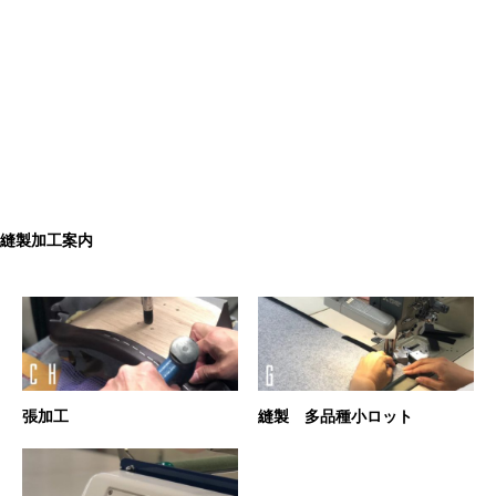
縫製加工案内
張加工
縫製 多品種小ロット