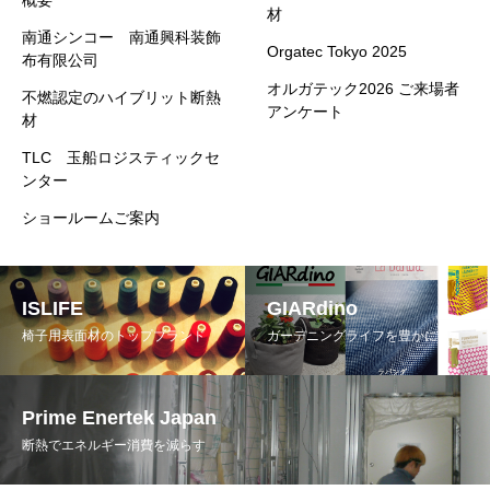
材
南通シンコー 南通興科装飾
Orgatec Tokyo 2025
布有限公司
オルガテック2026 ご来場者
不燃認定のハイブリット断熱
アンケート
材
TLC 玉船ロジスティックセ
ンター
ショールームご案内
ISLIFE
GIARdino
椅子用表面材のトップブランド
ガーデニングライフを豊かに
Prime Enertek Japan
断熱でエネルギー消費を減らす