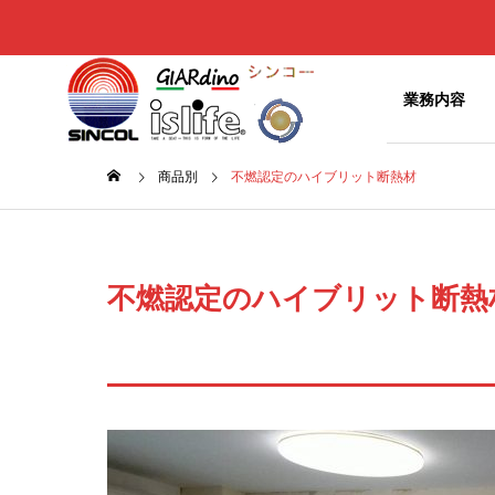
商品別
業務内容
商品別
不燃認定のハイブリット断熱材
お知らせ
お知ら
Greeting
ご挨拶
不燃認定のハイブリット断
NEWS
ITEMs
Company
お知らせ
商品別
企業概要
椅子やベ
ッドの表
History
面材
Sofl
Golteria Brandから オフィス
オルガテ
沿革
に人工芝を
テキスタイ