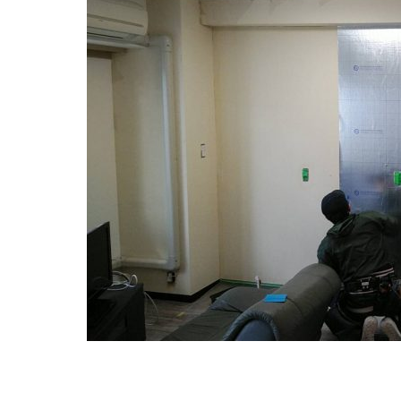
ルやレザ
ー、本革等