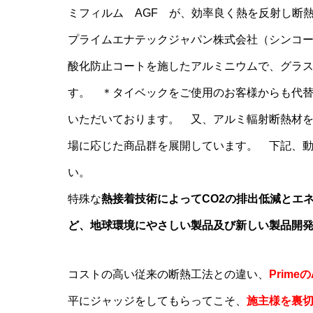
ミフィルム AGF が、効率良く熱を反射し断
プライムエナテックジャパン株式会社（シンコー
酸化防止コートを施したアルミニウムで、グラ
す。 ＊タイベックをご使用のお客様からも代
いただいております。 又、アルミ輻射断熱材
場に応じた商品群を展開しています。 下記、
い。
特殊な
熱接着技術によってCO2の排出低減とエ
ど、
地球環境にやさしい製品及び新しい製品開
コストの高い従来の断熱工法との違い、
Prim
平にジャッジをしてもらってこそ、
施主様を裏