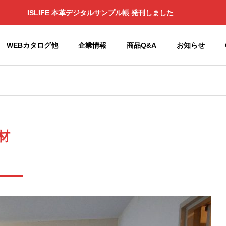
ISLIFE 本革デジタルサンプル帳 発刊しました
WEBカタログ他
企業情報
商品Q&A
お知らせ
せ
お知らせ
Philosophy
企業理念
熱材
半完成
のOEM
造、加
副資材サ
出荷
イマック
Garibaldi
Global Group
縫製品やラ
ス
Mills（ガ
ック東京2026年出展
中東情勢状況による供給不安
ミネート加
子会社 関連会社
リバルデ
および価格高騰について 続報
SYMAX
工、撥水、