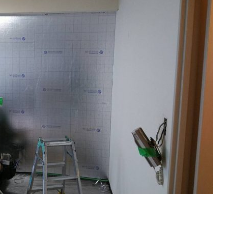
ィ・ミル
副資材ブラ
抗ウィルス
ズ）
ンド
加工