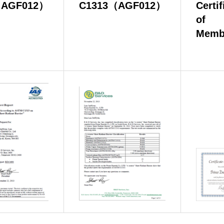
（AGF012）
C1313（AGF012）
Certif
of
Memb