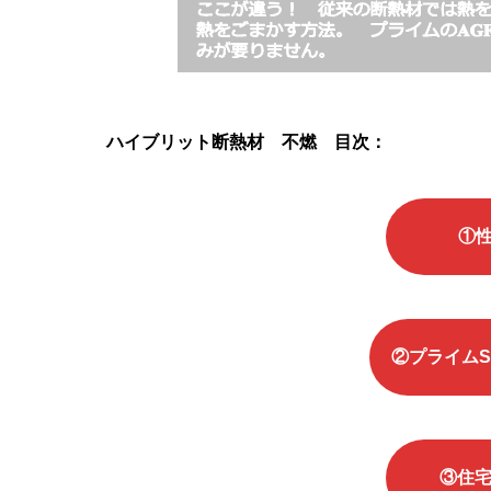
ハイブリット断熱材 不燃 目次：
①
②プライムSD
③住宅ト