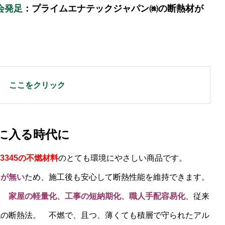
会発足
：プライムエナテックジャパン㈱の断熱材が
中！
ここをクリック
に入る時代に
3345の不燃材料
のとても環境にやさしい商品です。
えが無い
ため、施工後も安心して断熱性能を維持できます。
。
家屋の軽量化、工事の短納期化、職人手配容易化
、従来
代の断熱法。 不燃で、且つ、薄くても積層で守られたアル