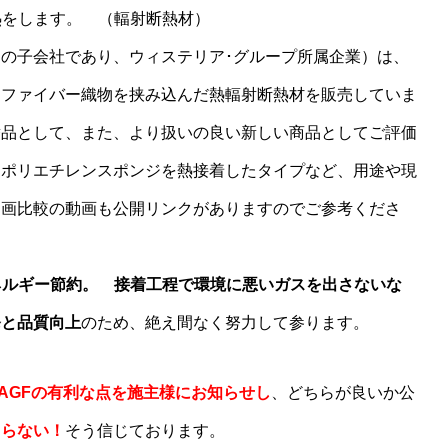
熱をします。 （輻射断熱材）
の子会社であり、ウィステリア･グループ所属企業）は、
スファイバー織物を挟み込んだ熱輻射断熱材を販売していま
替品として、また、より扱いの良い新しい商品としてご評価
をポリエチレンスポンジを熱接着したタイプなど、用途や現
動画比較の動画も公開リンクがありますのでご参考くださ
ネルギー節約。 接着工程で環境に悪いガスを出さないな
発と品質向上
のため、絶え間なく努力して参ります。
eのAGFの有利な点を施主様にお知らせし
、どちらが良いか公
切らない！
そう信じております。