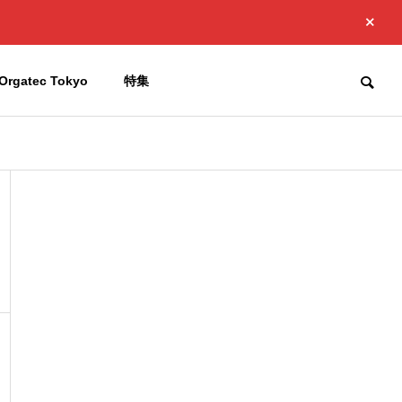
Orgatec Tokyo
特集
お知らせ
お知らせ
Company
会社概要
品
製
工
アルミ輻
射断熱材
Access
添加材
中東情勢緊迫化に伴う当社製
Japan Golf 
簡単施工で
アクセス
品の供給への影響について
せ
高機能、熱
添加剤、抗