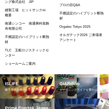
ング株式会社 JIP
プロの目Q&A
縫製工場 ヒットサンク㈱
不燃認定のハイブリット断熱
概要
材
南通シンコー 南通興科装飾
Orgatec Tokyo 2025
布有限公司
オルガテック2026 ご来場者
不燃認定のハイブリット断熱
アンケート
材
TLC 玉船ロジスティックセ
ンター
ショールームご案内
ISLIFE
GIARdino
椅子用表面材のトップブランド
ガーデニングライフを豊かに
Prime Enertek Japan