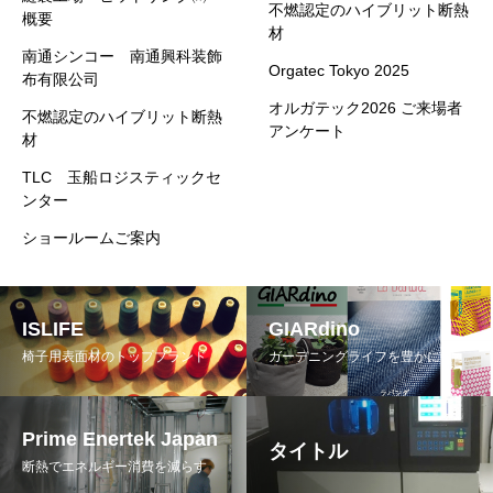
不燃認定のハイブリット断熱
概要
材
南通シンコー 南通興科装飾
Orgatec Tokyo 2025
布有限公司
オルガテック2026 ご来場者
不燃認定のハイブリット断熱
アンケート
材
TLC 玉船ロジスティックセ
ンター
ショールームご案内
ISLIFE
GIARdino
椅子用表面材のトップブランド
ガーデニングライフを豊かに
Prime Enertek Japan
タイトル
断熱でエネルギー消費を減らす