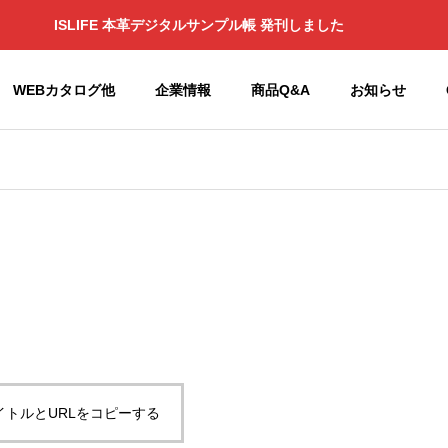
ISLIFE 本革デジタルサンプル帳 発刊しました
WEBカタログ他
企業情報
商品Q&A
お知らせ
せ
お知らせ
Philosophy
企業理念
半完成
のOEM
造、加
副資材サ
出荷
イマック
Garibaldi
Global Group
縫製品やラ
ス
Mills（ガ
ック東京2026年出展
中東情勢状況による供給不安
イトルとURLをコピーする
ミネート加
子会社 関連会社
リバルデ
および価格高騰について 続報
SYMAX
工、撥水、