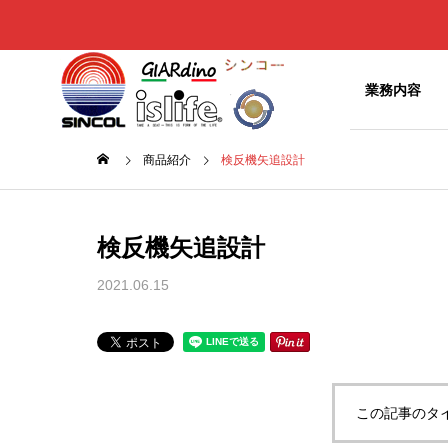
商品別
業務内容
商品紹介
検反機矢追設計
お知らせ
お知ら
Greeting
検反機矢追設計
ご挨拶
2021.06.15
NEWS
ITEMs
Company
お知らせ
商品別
企業概要
椅子やベ
ッドの表
History
面材
Sofl
Golteria Brandから オフィス
オルガテ
この記事のタ
沿革
に人工芝を
テキスタイ