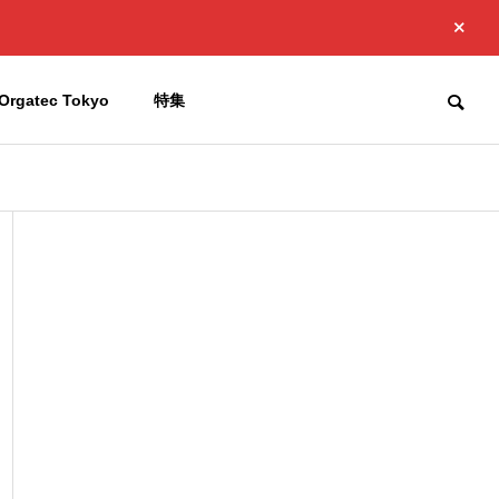
Orgatec Tokyo
特集
お知らせ
お知らせ
Company
会社概要
品
製
工
アルミ輻
射断熱材
Access
添加材
中東情勢緊迫化に伴う当社製
Japan Golf 
簡単施工で
アクセス
品の供給への影響について
せ
高機能、熱
添加剤、抗