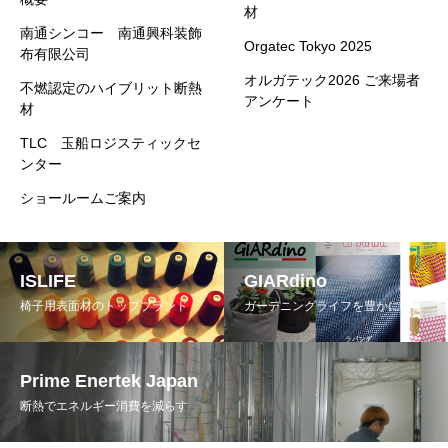
材
南通シンコー 南通興科装飾
Orgatec Tokyo 2025
布有限公司
オルガテック2026 ご来場者
不燃認定のハイブリット断熱
アンケート
材
TLC 玉船ロジスティックセ
ンター
ショールームご案内
ISLIFE
GIARdino
椅子用表面材のトップブランド
ガーデニングライフを豊かに
Prime Enertek Japan
断熱でエネルギー消費を減らす