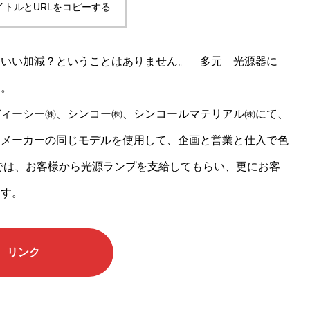
ィ・ミル
イトルとURLをコピーする
副資材ブラ
抗ウィルス
ズ）
ンド
加工
はいい加減？ということはありません。 多元 光源器に
す。
ディーシー㈱、シンコー㈱、シンコールマテリアル㈱にて、
じメーカーの同じモデルを使用して、企画と営業と仕入で色
では、お客様から光源ランプを支給してもらい、更にお客
ます。
リンク