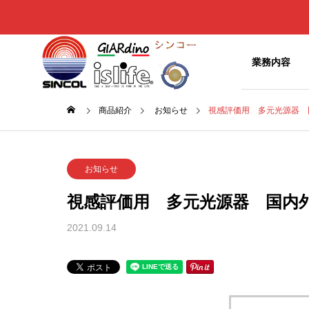
商品別
業務内容
商品紹介
お知らせ
視感評価用 多元光源器 
お知らせ
お知ら
Greeting
お知らせ
ご挨拶
視感評価用 多元光源器 国内
NEWS
ITEMs
Company
お知らせ
2021.09.14
商品別
企業概要
椅子やベ
ッドの表
History
面材
年出展
中東情勢状況による供給不安
中東情
沿革
および価格高騰について 続報
品の供
テキスタイ