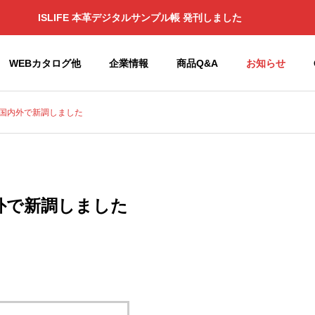
ISLIFE 本革デジタルサンプル帳 発刊しました
WEBカタログ他
企業情報
商品Q&A
お知らせ
国内外で新調しました
せ
お知らせ
Philosophy
企業理念
半完成
外で新調しました
のOEM
造、加
副資材サ
出荷
イマック
Garibaldi
Global Group
縫製品やラ
ス
Mills（ガ
勢緊迫化に伴う当社製
Japan Golf Fair 出展のお知ら
ミネート加
子会社 関連会社
リバルデ
給への影響について
せ
SYMAX
工、撥水、