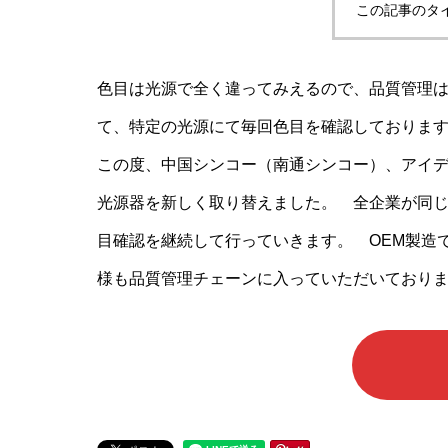
この記事のタ
ルやレザ
ー、本革等
色目は光源で全く違ってみえるので、品質管理
て、特定の光源にて毎回色目を確認しておりま
この度、中国シンコー（南通シンコー）、アイ
光源器を新しく取り替えました。 全企業が同
目確認を継続して行っていきます。 OEM製造
様も品質管理チェーンに入っていただいており