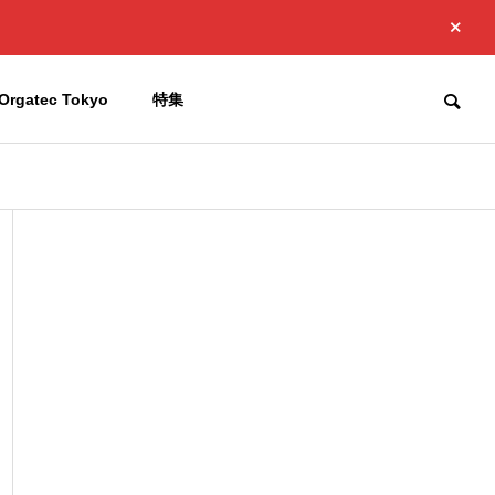
Orgatec Tokyo
特集
お知らせ
お知らせ
Company
会社概要
品
製
工
アルミ輻
射断熱材
Access
添加材
アウトドアでも使える BizSofl
Golteria B
簡単施工で
アクセス
a 発売
に人工芝を
高機能、熱
添加剤、抗